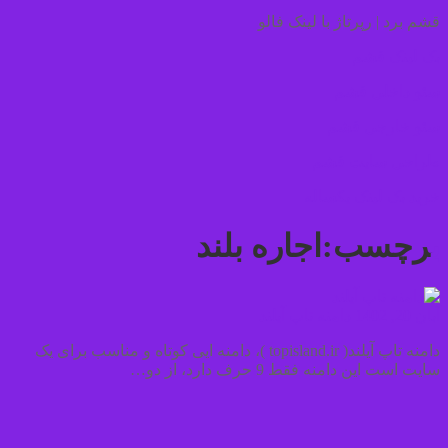
قشم برد | رپرتاژ با لینک فالو
بک لینک قشم
سئو داخلی قشم
سئو خارجی قشم
طراحی سایت قشم
خرید بک لینک یکساله
برچسب:اجاره بلند
آبان 20, 1402
دامنه تاپ آیلند
دامنه تاپ آیلند( topisland.ir )، دامنه ایی کوتاه و مناسب برای یک
سایت است این دامنه فقط 9 حرف دارد، از دو…