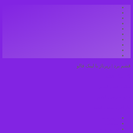
قشم برد | رپرتاژ با لینک فالو
بک لینک قشم
سئو داخلی قشم
سئو خارجی قشم
طراحی سایت قشم
درباره ما
تبلیغات
تماس با ما