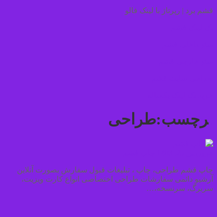
قشم برد | رپرتاژ با لینک فالو
بک لینک قشم
سئو داخلی قشم
سئو خارجی قشم
طراحی سایت قشم
خرید بک لینک یکساله
برچسب:طراحی
فروردین 25, 1403
چاپ قشم
چاپ قشم طراحی، چاپ ، تبلیغات قبول سفارش بصورت آنلاین
آرشیو دائمی سفارشات طراحی اختصاصی انواع کارت ویزیت،
سربرگ، سرنسخه،…