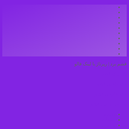
قشم برد | رپرتاژ با لینک فالو
بک لینک قشم
سئو داخلی قشم
سئو خارجی قشم
طراحی سایت قشم
درباره ما
تبلیغات
تماس با ما